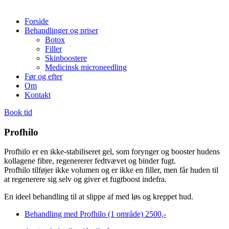
Forside
Behandlinger og priser
Botox
Filler
Skinboostere
Medicinsk microneedling
Før og efter
Om
Kontakt
Book tid
Profhilo
Profhilo er en ikke-stabiliseret gel, som forynger og booster hudens
kollagene fibre, regenererer fedtvævet og binder fugt.
Profhilo tilføjer ikke volumen og er ikke en filler, men får huden til
at regenerere sig selv og giver et fugtboost indefra.
En ideel behandling til at slippe af med løs og kreppet hud.
Behandling med Profhilo (1 område)
2500,-