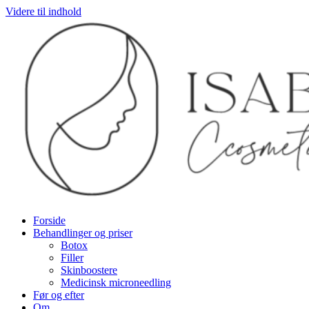
Videre til indhold
Forside
Behandlinger og priser
Botox
Filler
Skinboostere
Medicinsk microneedling
Før og efter
Om