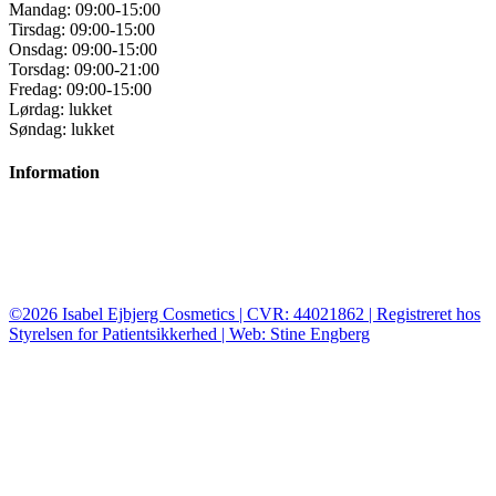
Mandag: 09:00-15:00
Tirsdag: 09:00-15:00
Onsdag: 09:00-15:00
Torsdag: 09:00-21:00
Fredag: 09:00-15:00
Lørdag: lukket
Søndag: lukket
Information
Behandlinger og priser
Kontakt
Book tid
©2026 Isabel Ejbjerg Cosmetics | CVR: 44021862 | Registreret hos
Styrelsen for Patientsikkerhed | Web: Stine Engberg